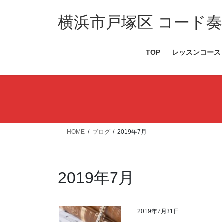
コ
ナ
ン
ビ
横浜市戸塚区 コード奏法
テ
ゲ
ン
ー
TOP
レッスンコース
ツ
シ
へ
ョ
ス
ン
キ
に
ッ
移
プ
動
HOME
ブログ
2019年7月
2019年7月
2019年7月31日